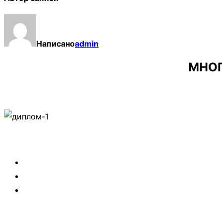
Написано
admin
МНО