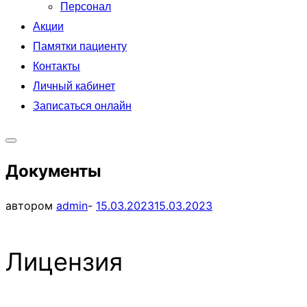
Персонал
Акции
Памятки пациенту
Контакты
Личный кабинет
Записаться онлайн
Переключить
Документы
боковую
панель
Опубликовано
автором
admin
-
15.03.2023
15.03.2023
и
навигацию
Лицензия